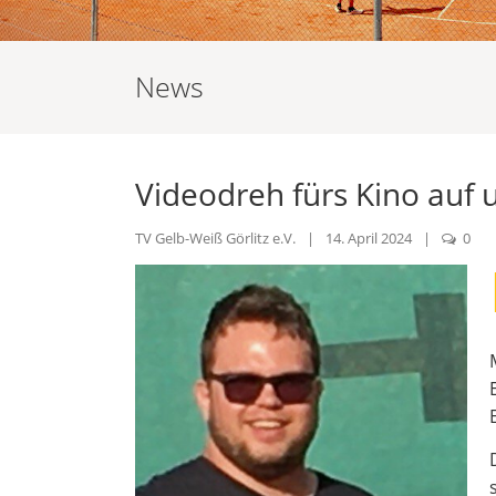
News
Videodreh fürs Kino auf 
TV Gelb-Weiß Görlitz e.V.
|
14. April 2024
|
0