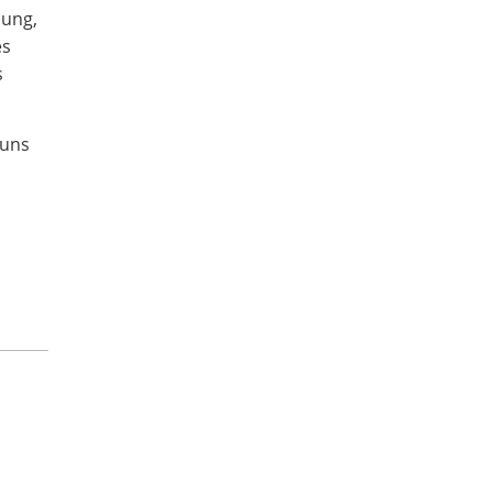
hung,
es
s
!
 uns