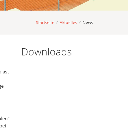
Startseite
/
Aktuelles
/
News
Downloads
alast
ge
e
alen"
bei