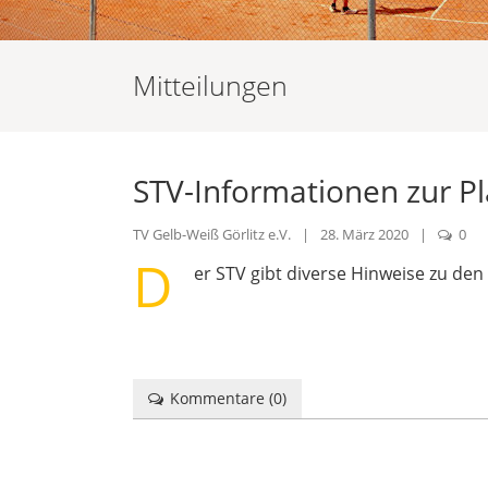
Mitteilungen
STV-Informationen zur P
TV Gelb-Weiß Görlitz e.V.
|
28. März 2020
|
0
D
er STV gibt diverse Hinweise zu den 
Kommentare (
0
)