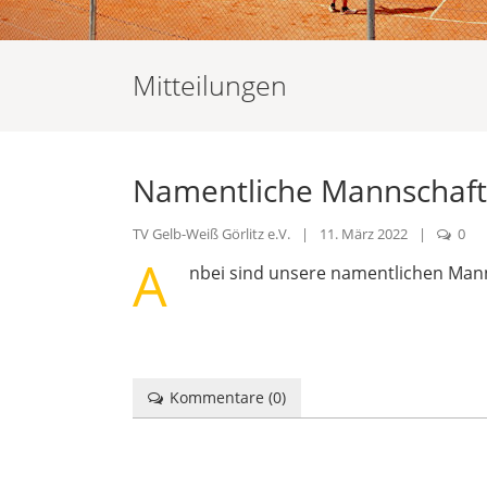
Mitteilungen
Namentliche Mannschaft
TV Gelb-Weiß Görlitz e.V.
|
11. März 2022
|
0
A
nbei sind unsere namentlichen Man
Kommentare (
0
)