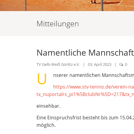
Mitteilungen
Namentliche Mannschaf
TV Gelb-Weiß Görlitz e.V.
|
03. April 2023
|
0
U
nserer namentlichen Mannschaftsme
https://www.stv-tennis.de/verein-
tx_nuportalrs_pi1%5BclubNr%5D=217&tx_
einsehbar.
Eine Einspruchsfrist besteht bis zum 15.0
möglich.